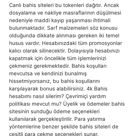
Canlı bahis siteleri bu tokenleri dağıtır. Ancak
dosyalama ve nakliye masraflarının düşülmesi
nedeniyle maddi kayıp yaşanması ihtimali
bulunmaktadır. Sarf malzemeleri söz konusu
olduğunda dikkate alınması gereken iki temel
husus vardır. Hesabınızdaki tüm promosyonlar
kalıcı olarak silinecektir. Dolayısıyla hesabınızı
kapatmak için öncelikle tüm işlemlerinizi
çekmeniz gerekmektedir. Bahis koşulları
mevcutsa ve kendinizi bunalmış
hissetmiyorsanız, bu bahis koşullarını
karşılayarak bonus alabilirsiniz. 4k Bahis
hesabımı nasıl silerim? Çevrimiçi yardım
politikası mevcut mu? Üyelik ve ödemeler bahis
sitesinin sunduğu ödeme seçenekleri
kullanılarak gerçekleştirilir. Para yatırma
yöntemlerine benzer şekilde bahis siteleri de
çeşitli para çekme seçenekleri sunar.