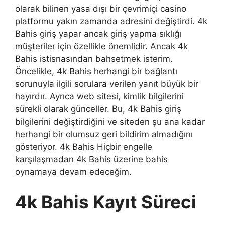
olarak bilinen yasa dışı bir çevrimiçi casino
platformu yakın zamanda adresini değiştirdi. 4k
Bahis giriş yapar ancak giriş yapma sıklığı
müşteriler için özellikle önemlidir. Ancak 4k
Bahis istisnasından bahsetmek isterim.
Öncelikle, 4k Bahis herhangi bir bağlantı
sorunuyla ilgili sorulara verilen yanıt büyük bir
hayırdır. Ayrıca web sitesi, kimlik bilgilerini
sürekli olarak günceller. Bu, 4k Bahis giriş
bilgilerini değiştirdiğini ve siteden şu ana kadar
herhangi bir olumsuz geri bildirim almadığını
gösteriyor. 4k Bahis Hiçbir engelle
karşılaşmadan 4k Bahis üzerine bahis
oynamaya devam edeceğim.
4k Bahis Kayıt Süreci