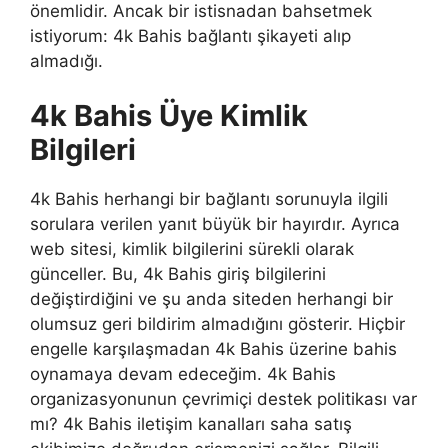
önemlidir. Ancak bir istisnadan bahsetmek
istiyorum: 4k Bahis bağlantı şikayeti alıp
almadığı.
4k Bahis Üye Kimlik
Bilgileri
4k Bahis herhangi bir bağlantı sorunuyla ilgili
sorulara verilen yanıt büyük bir hayırdır. Ayrıca
web sitesi, kimlik bilgilerini sürekli olarak
günceller. Bu, 4k Bahis giriş bilgilerini
değiştirdiğini ve şu anda siteden herhangi bir
olumsuz geri bildirim almadığını gösterir. Hiçbir
engelle karşılaşmadan 4k Bahis üzerine bahis
oynamaya devam edeceğim. 4k Bahis
organizasyonunun çevrimiçi destek politikası var
mı? 4k Bahis iletişim kanalları saha satış