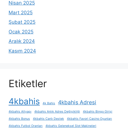
Nisan 2025
Mart 2025
Şubat 2025
Ocak 2025
Aralık 2024
Kasım 2024
Etiketler
4kbahis
4kbahis Adresi
4k Bahis
4kbahis Altyapı
4kbahis Anlık Adres Değişikliği
4kbahis Bingo Girişi
4kbahis Bonus
4kbahis Canlı Destek
4kbahis Favori Casino Oyunları
4kbahis Futbol Oranları
4kbahis Geleneksel Slot Makineleri