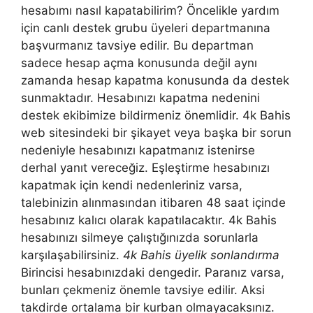
hesabımı nasıl kapatabilirim? Öncelikle yardım
için canlı destek grubu üyeleri departmanına
başvurmanız tavsiye edilir. Bu departman
sadece hesap açma konusunda değil aynı
zamanda hesap kapatma konusunda da destek
sunmaktadır. Hesabınızı kapatma nedenini
destek ekibimize bildirmeniz önemlidir. 4k Bahis
web sitesindeki bir şikayet veya başka bir sorun
nedeniyle hesabınızı kapatmanız istenirse
derhal yanıt vereceğiz. Eşleştirme hesabınızı
kapatmak için kendi nedenleriniz varsa,
talebinizin alınmasından itibaren 48 saat içinde
hesabınız kalıcı olarak kapatılacaktır. 4k Bahis
hesabınızı silmeye çalıştığınızda sorunlarla
karşılaşabilirsiniz.
4k Bahis üyelik sonlandırma
Birincisi hesabınızdaki dengedir. Paranız varsa,
bunları çekmeniz önemle tavsiye edilir. Aksi
takdirde ortalama bir kurban olmayacaksınız.