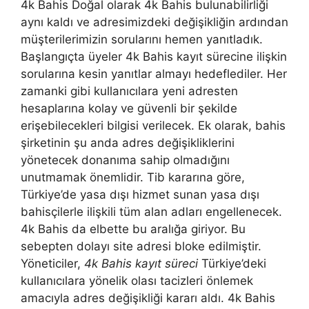
4k Bahis Doğal olarak 4k Bahis bulunabilirliği
aynı kaldı ve adresimizdeki değişikliğin ardından
müşterilerimizin sorularını hemen yanıtladık.
Başlangıçta üyeler 4k Bahis kayıt sürecine ilişkin
sorularına kesin yanıtlar almayı hedeflediler. Her
zamanki gibi kullanıcılara yeni adresten
hesaplarına kolay ve güvenli bir şekilde
erişebilecekleri bilgisi verilecek. Ek olarak, bahis
şirketinin şu anda adres değişikliklerini
yönetecek donanıma sahip olmadığını
unutmamak önemlidir. Tib kararına göre,
Türkiye’de yasa dışı hizmet sunan yasa dışı
bahisçilerle ilişkili tüm alan adları engellenecek.
4k Bahis da elbette bu aralığa giriyor. Bu
sebepten dolayı site adresi bloke edilmiştir.
Yöneticiler,
4k Bahis kayıt süreci
Türkiye’deki
kullanıcılara yönelik olası tacizleri önlemek
amacıyla adres değişikliği kararı aldı. 4k Bahis