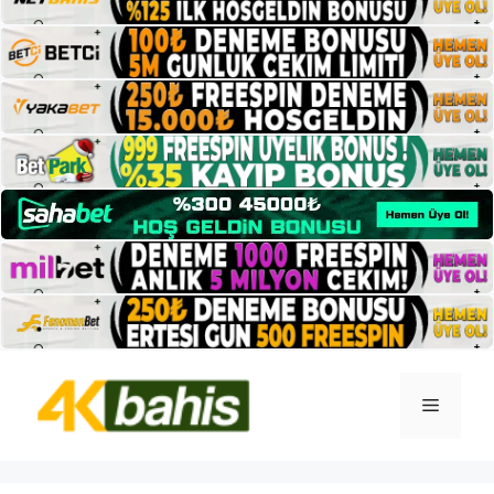
İçeriğe
atla
Menü