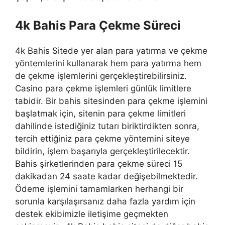
4k Bahis Para Çekme Süreci
4k Bahis Sitede yer alan para yatırma ve çekme
yöntemlerini kullanarak hem para yatırma hem
de çekme işlemlerini gerçekleştirebilirsiniz.
Casino para çekme işlemleri günlük limitlere
tabidir. Bir bahis sitesinden para çekme işlemini
başlatmak için, sitenin para çekme limitleri
dahilinde istediğiniz tutarı biriktirdikten sonra,
tercih ettiğiniz para çekme yöntemini siteye
bildirin, işlem başarıyla gerçekleştirilecektir.
Bahis şirketlerinden para çekme süreci 15
dakikadan 24 saate kadar değişebilmektedir.
Ödeme işlemini tamamlarken herhangi bir
sorunla karşılaşırsanız daha fazla yardım için
destek ekibimizle iletişime geçmekten