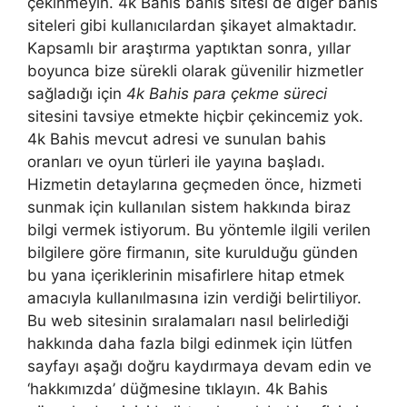
çekinmeyin. 4k Bahis bahis sitesi de diğer bahis
siteleri gibi kullanıcılardan şikayet almaktadır.
Kapsamlı bir araştırma yaptıktan sonra, yıllar
boyunca bize sürekli olarak güvenilir hizmetler
sağladığı için
4k Bahis para çekme süreci
sitesini tavsiye etmekte hiçbir çekincemiz yok.
4k Bahis mevcut adresi ve sunulan bahis
oranları ve oyun türleri ile yayına başladı.
Hizmetin detaylarına geçmeden önce, hizmeti
sunmak için kullanılan sistem hakkında biraz
bilgi vermek istiyorum. Bu yöntemle ilgili verilen
bilgilere göre firmanın, site kurulduğu günden
bu yana içeriklerinin misafirlere hitap etmek
amacıyla kullanılmasına izin verdiği belirtiliyor.
Bu web sitesinin sıralamaları nasıl belirlediği
hakkında daha fazla bilgi edinmek için lütfen
sayfayı aşağı doğru kaydırmaya devam edin ve
‘hakkımızda’ düğmesine tıklayın. 4k Bahis