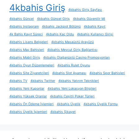
4kbahis Giriş
4kbahis Giriş Sayfası
4kbahis Güncel
4kbahis Güncel Giriş
4kbahis Güvenilir Mi
4kbahis Instagram
4kbahis Jackpot Bölümü
4kbahis Kayıt
4k Bahis Kayıt Süreci
4kbahis Kaç Oldu
4kbahis Kullanıcı Girişi
4kbahis Lisans Belgeleri
4kbahis Masaüstü Arayüzü
4kbahis Maç Bahisleri
4kbahis Mevcut Giriş Bağlantısı
4kbahis Mobil Giriş
4kbahis Olağanüstü Casino Promosyonları
4kbahis Oyun Düzenlemeleri
4kbahis Rulet Oyunu
4kbahis Site Ziyaretçileri
4kbahis Slot Aşaması
4kbahis Spor Bahisleri
4kbahis TV
4kbahis Twitter
4kbahis Yatırım Teknikleri
4kbahis Yeni Kuponlar
4kbahis Yeni Lokasyon Bilgileri
4kbahis Yüksek Oranlar
4kbahis Çeşitli Poker Türleri
4kbahis Ön Ödeme İşlemleri
4kbahis Üyelik
4kbahis Üyelik Formu
4kbahis Üyelik İşlemleri
4kbahis Şikayet