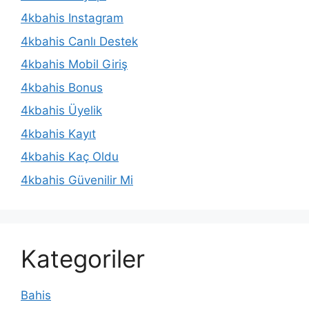
4kbahis Instagram
4kbahis Canlı Destek
4kbahis Mobil Giriş
4kbahis Bonus
4kbahis Üyelik
4kbahis Kayıt
4kbahis Kaç Oldu
4kbahis Güvenilir Mi
Kategoriler
Bahis