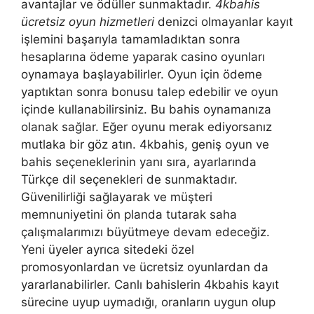
avantajlar ve ödüller sunmaktadır.
4kbahis
ücretsiz oyun hizmetleri
denizci olmayanlar kayıt
işlemini başarıyla tamamladıktan sonra
hesaplarına ödeme yaparak casino oyunları
oynamaya başlayabilirler. Oyun için ödeme
yaptıktan sonra bonusu talep edebilir ve oyun
içinde kullanabilirsiniz. Bu bahis oynamanıza
olanak sağlar. Eğer oyunu merak ediyorsanız
mutlaka bir göz atın. 4kbahis, geniş oyun ve
bahis seçeneklerinin yanı sıra, ayarlarında
Türkçe dil seçenekleri de sunmaktadır.
Güvenilirliği sağlayarak ve müşteri
memnuniyetini ön planda tutarak saha
çalışmalarımızı büyütmeye devam edeceğiz.
Yeni üyeler ayrıca sitedeki özel
promosyonlardan ve ücretsiz oyunlardan da
yararlanabilirler. Canlı bahislerin 4kbahis kayıt
sürecine uyup uymadığı, oranların uygun olup