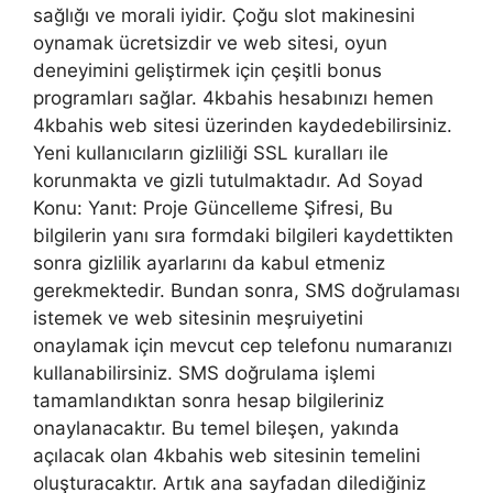
sağlığı ve morali iyidir. Çoğu slot makinesini
oynamak ücretsizdir ve web sitesi, oyun
deneyimini geliştirmek için çeşitli bonus
programları sağlar. 4kbahis hesabınızı hemen
4kbahis web sitesi üzerinden kaydedebilirsiniz.
Yeni kullanıcıların gizliliği SSL kuralları ile
korunmakta ve gizli tutulmaktadır. Ad Soyad
Konu: Yanıt: Proje Güncelleme Şifresi, Bu
bilgilerin yanı sıra formdaki bilgileri kaydettikten
sonra gizlilik ayarlarını da kabul etmeniz
gerekmektedir. Bundan sonra, SMS doğrulaması
istemek ve web sitesinin meşruiyetini
onaylamak için mevcut cep telefonu numaranızı
kullanabilirsiniz. SMS doğrulama işlemi
tamamlandıktan sonra hesap bilgileriniz
onaylanacaktır. Bu temel bileşen, yakında
açılacak olan 4kbahis web sitesinin temelini
oluşturacaktır. Artık ana sayfadan dilediğiniz