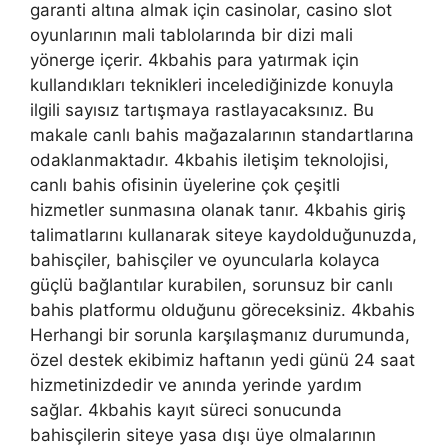
garanti altına almak için casinolar, casino slot
oyunlarının mali tablolarında bir dizi mali
yönerge içerir. 4kbahis para yatırmak için
kullandıkları teknikleri incelediğinizde konuyla
ilgili sayısız tartışmaya rastlayacaksınız. Bu
makale canlı bahis mağazalarının standartlarına
odaklanmaktadır. 4kbahis iletişim teknolojisi,
canlı bahis ofisinin üyelerine çok çeşitli
hizmetler sunmasına olanak tanır. 4kbahis giriş
talimatlarını kullanarak siteye kaydolduğunuzda,
bahisçiler, bahisçiler ve oyuncularla kolayca
güçlü bağlantılar kurabilen, sorunsuz bir canlı
bahis platformu olduğunu göreceksiniz. 4kbahis
Herhangi bir sorunla karşılaşmanız durumunda,
özel destek ekibimiz haftanın yedi günü 24 saat
hizmetinizdedir ve anında yerinde yardım
sağlar. 4kbahis kayıt süreci sonucunda
bahisçilerin siteye yasa dışı üye olmalarının