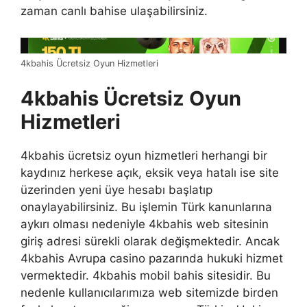
zaman canlı bahise ulaşabilirsiniz.
4kbahis Ücretsiz Oyun Hizmetleri
4kbahis Ücretsiz Oyun
Hizmetleri
4kbahis ücretsiz oyun hizmetleri herhangi bir
kaydınız herkese açık, eksik veya hatalı ise site
üzerinden yeni üye hesabı başlatıp
onaylayabilirsiniz. Bu işlemin Türk kanunlarına
aykırı olması nedeniyle 4kbahis web sitesinin
giriş adresi sürekli olarak değişmektedir. Ancak
4kbahis Avrupa casino pazarında hukuki hizmet
vermektedir. 4kbahis mobil bahis sitesidir. Bu
nedenle kullanıcılarımıza web sitemizde birden