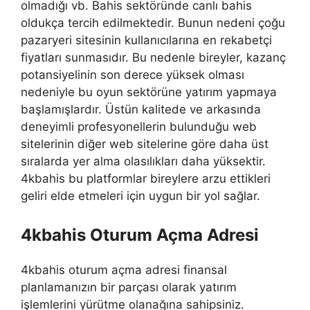
olmadığı vb. Bahis sektöründe canlı bahis
oldukça tercih edilmektedir. Bunun nedeni çoğu
pazaryeri sitesinin kullanıcılarına en rekabetçi
fiyatları sunmasıdır. Bu nedenle bireyler, kazanç
potansiyelinin son derece yüksek olması
nedeniyle bu oyun sektörüne yatırım yapmaya
başlamışlardır. Üstün kalitede ve arkasında
deneyimli profesyonellerin bulunduğu web
sitelerinin diğer web sitelerine göre daha üst
sıralarda yer alma olasılıkları daha yüksektir.
4kbahis bu platformlar bireylere arzu ettikleri
geliri elde etmeleri için uygun bir yol sağlar.
4kbahis Oturum Açma Adresi
4kbahis oturum açma adresi finansal
planlamanızın bir parçası olarak yatırım
işlemlerini yürütme olanağına sahipsiniz.