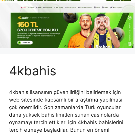
4kbahis
4kbahis lisansının güvenilirliğini belirlemek için
web sitesinde kapsamlı bir araştırma yapılması
çok önemlidir. Son zamanlarda Türk oyuncular
daha yüksek bahis limitleri sunan casinolarda
oynamayı tercih ettikleri için 4kbahis bahislerini
tercih etmeye başladılar. Bunun en önemli