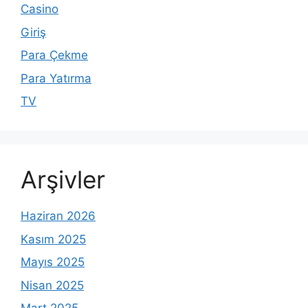
Casino
Giriş
Para Çekme
Para Yatırma
TV
Arşivler
Haziran 2026
Kasım 2025
Mayıs 2025
Nisan 2025