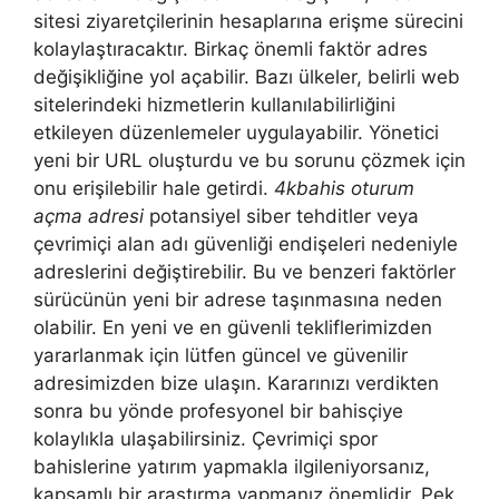
sitesi ziyaretçilerinin hesaplarına erişme sürecini
kolaylaştıracaktır. Birkaç önemli faktör adres
değişikliğine yol açabilir. Bazı ülkeler, belirli web
sitelerindeki hizmetlerin kullanılabilirliğini
etkileyen düzenlemeler uygulayabilir. Yönetici
yeni bir URL oluşturdu ve bu sorunu çözmek için
onu erişilebilir hale getirdi.
4kbahis oturum
açma adresi
potansiyel siber tehditler veya
çevrimiçi alan adı güvenliği endişeleri nedeniyle
adreslerini değiştirebilir. Bu ve benzeri faktörler
sürücünün yeni bir adrese taşınmasına neden
olabilir. En yeni ve en güvenli tekliflerimizden
yararlanmak için lütfen güncel ve güvenilir
adresimizden bize ulaşın. Kararınızı verdikten
sonra bu yönde profesyonel bir bahisçiye
kolaylıkla ulaşabilirsiniz. Çevrimiçi spor
bahislerine yatırım yapmakla ilgileniyorsanız,
kapsamlı bir araştırma yapmanız önemlidir. Pek