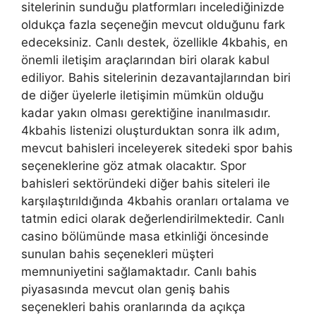
sitelerinin sunduğu platformları incelediğinizde
oldukça fazla seçeneğin mevcut olduğunu fark
edeceksiniz. Canlı destek, özellikle 4kbahis, en
önemli iletişim araçlarından biri olarak kabul
ediliyor. Bahis sitelerinin dezavantajlarından biri
de diğer üyelerle iletişimin mümkün olduğu
kadar yakın olması gerektiğine inanılmasıdır.
4kbahis listenizi oluşturduktan sonra ilk adım,
mevcut bahisleri inceleyerek sitedeki spor bahis
seçeneklerine göz atmak olacaktır. Spor
bahisleri sektöründeki diğer bahis siteleri ile
karşılaştırıldığında 4kbahis oranları ortalama ve
tatmin edici olarak değerlendirilmektedir. Canlı
casino bölümünde masa etkinliği öncesinde
sunulan bahis seçenekleri müşteri
memnuniyetini sağlamaktadır. Canlı bahis
piyasasında mevcut olan geniş bahis
seçenekleri bahis oranlarında da açıkça