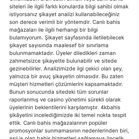
siteleri ile ilgili farklı konularda bilgi sahibi olmak
istiyorsanız şikayet analizi kullanabileceğiniz
son derece verimli bir yöntemdir. Canlı bahis
mağazaları ile ilgili herhangi bir bilgi
bulamıyorum. Şikayet sayfasında iletilebilecek
şikayet sayısında maalesef bir sınırlama
bulunmamaktadır. Üyeler diledikleri zaman
zahmetsizce şikayette bulunabilir ve sitede
gezinebilirler. Analizimizde ilgi çekici olan şey,
yalnızca bir avuç şikayetin olmasıdır. Bu zaten
müşteri hizmetleri çözümlerini kapsamaktadır.
Bunun sonucunda sitedeki tüm sorunlar
raporlanmış ve casino yönetimi sürekli olarak
üyelerinin beklentilerini karşılamıştır. 4kbahis
şikâyetini incelediğimizde iki temel nokta tespit
ettik. Canlı bahis mağazalarının popüler
promosyonlar sunmamasının nedenlerinden biri,
asıl iş olan bahis hizmetleri sağlamaya öncelik