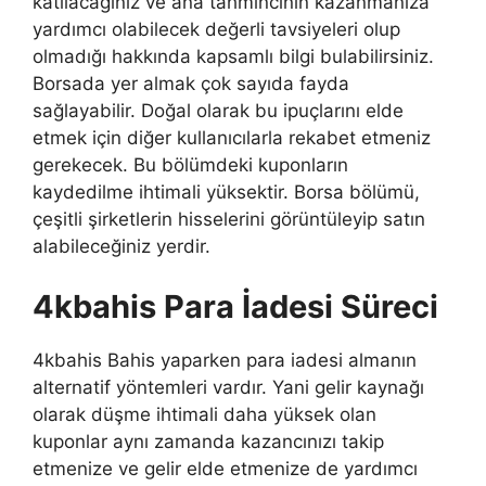
katılacağınız ve ana tahmincinin kazanmanıza
yardımcı olabilecek değerli tavsiyeleri olup
olmadığı hakkında kapsamlı bilgi bulabilirsiniz.
Borsada yer almak çok sayıda fayda
sağlayabilir. Doğal olarak bu ipuçlarını elde
etmek için diğer kullanıcılarla rekabet etmeniz
gerekecek. Bu bölümdeki kuponların
kaydedilme ihtimali yüksektir. Borsa bölümü,
çeşitli şirketlerin hisselerini görüntüleyip satın
alabileceğiniz yerdir.
4kbahis Para İadesi Süreci
4kbahis Bahis yaparken para iadesi almanın
alternatif yöntemleri vardır. Yani gelir kaynağı
olarak düşme ihtimali daha yüksek olan
kuponlar aynı zamanda kazancınızı takip
etmenize ve gelir elde etmenize de yardımcı