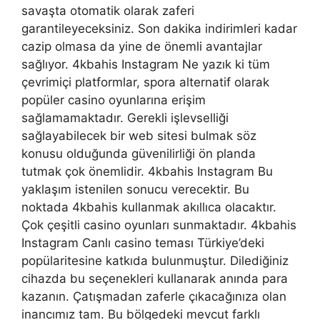
savaşta otomatik olarak zaferi
garantileyeceksiniz. Son dakika indirimleri kadar
cazip olmasa da yine de önemli avantajlar
sağlıyor. 4kbahis Instagram Ne yazık ki tüm
çevrimiçi platformlar, spora alternatif olarak
popüler casino oyunlarına erişim
sağlamamaktadır. Gerekli işlevselliği
sağlayabilecek bir web sitesi bulmak söz
konusu olduğunda güvenilirliği ön planda
tutmak çok önemlidir. 4kbahis Instagram Bu
yaklaşım istenilen sonucu verecektir. Bu
noktada 4kbahis kullanmak akıllıca olacaktır.
Çok çeşitli casino oyunları sunmaktadır. 4kbahis
Instagram Canlı casino teması Türkiye’deki
popülaritesine katkıda bulunmuştur. Dilediğiniz
cihazda bu seçenekleri kullanarak anında para
kazanın. Çatışmadan zaferle çıkacağınıza olan
inancımız tam. Bu bölgedeki mevcut farklı