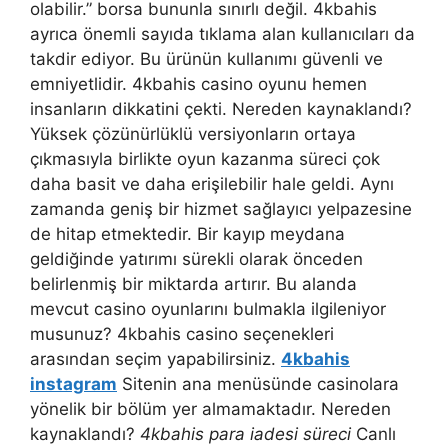
olabilir.” borsa bununla sınırlı değil. 4kbahis
ayrıca önemli sayıda tıklama alan kullanıcıları da
takdir ediyor. Bu ürünün kullanımı güvenli ve
emniyetlidir. 4kbahis casino oyunu hemen
insanların dikkatini çekti. Nereden kaynaklandı?
Yüksek çözünürlüklü versiyonların ortaya
çıkmasıyla birlikte oyun kazanma süreci çok
daha basit ve daha erişilebilir hale geldi. Aynı
zamanda geniş bir hizmet sağlayıcı yelpazesine
de hitap etmektedir. Bir kayıp meydana
geldiğinde yatırımı sürekli olarak önceden
belirlenmiş bir miktarda artırır. Bu alanda
mevcut casino oyunlarını bulmakla ilgileniyor
musunuz? 4kbahis casino seçenekleri
arasından seçim yapabilirsiniz.
4kbahis
instagram
Sitenin ana menüsünde casinolara
yönelik bir bölüm yer almamaktadır. Nereden
kaynaklandı?
4kbahis para iadesi süreci
Canlı