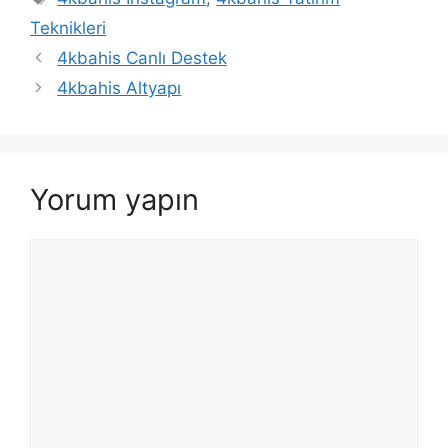
Teknikleri
4kbahis Canlı Destek
4kbahis Altyapı
Yorum yapın
Yorum