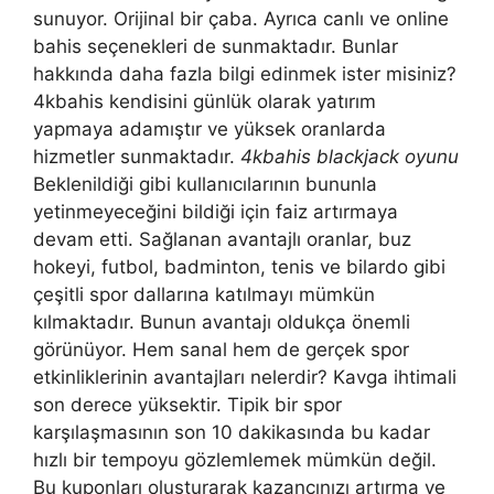
sunuyor. Orijinal bir çaba. Ayrıca canlı ve online
bahis seçenekleri de sunmaktadır. Bunlar
hakkında daha fazla bilgi edinmek ister misiniz?
4kbahis kendisini günlük olarak yatırım
yapmaya adamıştır ve yüksek oranlarda
hizmetler sunmaktadır.
4kbahis blackjack oyunu
Beklenildiği gibi kullanıcılarının bununla
yetinmeyeceğini bildiği için faiz artırmaya
devam etti. Sağlanan avantajlı oranlar, buz
hokeyi, futbol, ​​badminton, tenis ve bilardo gibi
çeşitli spor dallarına katılmayı mümkün
kılmaktadır. Bunun avantajı oldukça önemli
görünüyor. Hem sanal hem de gerçek spor
etkinliklerinin avantajları nelerdir? Kavga ihtimali
son derece yüksektir. Tipik bir spor
karşılaşmasının son 10 dakikasında bu kadar
hızlı bir tempoyu gözlemlemek mümkün değil.
Bu kuponları oluşturarak kazancınızı artırma ve