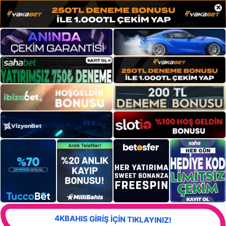
×
4KBAHIS GİRİŞ İÇİN TIKLAYINIZ!