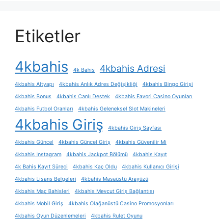
Etiketler
4kbahis
4kbahis Adresi
4k Bahis
4kbahis Altyapı
4kbahis Anlık Adres Değişikliği
4kbahis Bingo Girişi
4kbahis Bonus
4kbahis Canlı Destek
4kbahis Favori Casino Oyunları
4kbahis Futbol Oranları
4kbahis Geleneksel Slot Makineleri
4kbahis Giriş
4kbahis Giriş Sayfası
4kbahis Güncel
4kbahis Güncel Giriş
4kbahis Güvenilir Mi
4kbahis Instagram
4kbahis Jackpot Bölümü
4kbahis Kayıt
4k Bahis Kayıt Süreci
4kbahis Kaç Oldu
4kbahis Kullanıcı Girişi
4kbahis Lisans Belgeleri
4kbahis Masaüstü Arayüzü
4kbahis Maç Bahisleri
4kbahis Mevcut Giriş Bağlantısı
4kbahis Mobil Giriş
4kbahis Olağanüstü Casino Promosyonları
4kbahis Oyun Düzenlemeleri
4kbahis Rulet Oyunu