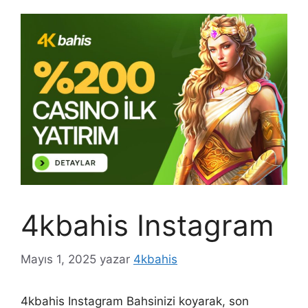
4kbahis Instagram
Mayıs 1, 2025
yazar
4kbahis
4kbahis Instagram Bahsinizi koyarak, son