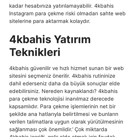
kadar hesabınıza yatırılamayabilir. 4kbahis
Instagram para çekme riski olmadan sahte web
sitelerine para aktarmak kolaydır.
4kbahis Yatırım
Teknikleri
4kbahis güvenilir ve hızlı hizmet sunan bir web
sitesini seçmeniz önerilir. 4kbahis rutininize
dahil ederseniz daha da büyük sonuçlar elde
edebilirsiniz. Nereden kaynaklandı? 4kbahis
para çekme teknolojisi inanılmaz derecede
kapsamlıdır. Para çekme işlemlerinin net bir
şekilde ana hatlarıyla belirtilmesi ve bunların
verilen talimatlara uygun olarak yürütülmesinin
sağlanması çok önemlidir.’ Çok miktarda