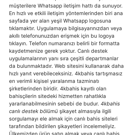
müşterilere Whatsapp iletişim hattı da sunuyor.
En hızlı ve etkili iletişim yöntemlerinden biri ana
sayfada yer alan yeşil Whatsapp logosuna
tıklamaktır. Uygulamaya bilgisayarınızdan veya
akıllı telefonunuzdan erişmek için bu logoya
tıklayın. Telefon numaranızı belirli bir formatta
kaydetmenize gerek yoktur. Canlı destek
uygulamalarının yanı sıra çeşitli departmanlar
da bulunmaktadır. Web sitesini kullanarak daha
hızlı yanıt verebileceksiniz. 4kbahis tartışmasız
en verimli kişisel yaralanma tazminatı
şirketlerinden biridir. 4kbahis kayıtlı olan
bahisçilerin sitedeki hizmetten rahatlıkla
yararlanabilmesinin sebebi de budur.
4kbahis
canlı destek bölümü
şikayet almasıyla ilgili
sorgulamayı ele almak için canlı bahis siteleri
tarafından bildirilen şikayetleri incelemeliyiz.
Ülkemizden ürün satın almak veya canlı bahis