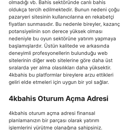
olmadığı vb. Bahis sektöründe canlı bahis
oldukça tercih edilmektedir. Bunun nedeni çoğu
pazaryeri sitesinin kullanıcılarına en rekabetçi
fiyatları sunmasıdır. Bu nedenle bireyler, kazanç
potansiyelinin son derece yüksek olması
nedeniyle bu oyun sektörüne yatırım yapmaya
başlamışlardır. Üstün kalitede ve arkasında
deneyimli profesyonellerin bulunduğu web
sitelerinin diğer web sitelerine göre daha üst
sıralarda yer alma olasılıkları daha yüksektir.
4kbahis bu platformlar bireylere arzu ettikleri
geliri elde etmeleri için uygun bir yol sağlar.
4kbahis Oturum Açma Adresi
4kbahis oturum açma adresi finansal
planlamanızın bir parçası olarak yatırım
işlemlerini yürütme olanağına sahipsiniz.