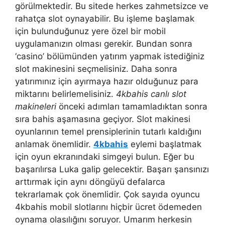
görülmektedir. Bu sitede herkes zahmetsizce ve
rahatça slot oynayabilir. Bu işleme başlamak
için bulunduğunuz yere özel bir mobil
uygulamanızın olması gerekir. Bundan sonra
‘casino’ bölümünden yatırım yapmak istediğiniz
slot makinesini seçmelisiniz. Daha sonra
yatırımınız için ayırmaya hazır olduğunuz para
miktarını belirlemelisiniz.
4kbahis canlı slot
makineleri
önceki adımları tamamladıktan sonra
sıra bahis aşamasına geçiyor. Slot makinesi
oyunlarının temel prensiplerinin tutarlı kaldığını
anlamak önemlidir.
4kbahis
eylemi başlatmak
için oyun ekranındaki simgeyi bulun. Eğer bu
başarılırsa Luka galip gelecektir. Başarı şansınızı
arttırmak için aynı döngüyü defalarca
tekrarlamak çok önemlidir. Çok sayıda oyuncu
4kbahis mobil slotlarını hiçbir ücret ödemeden
oynama olasılığını soruyor. Umarım herkesin