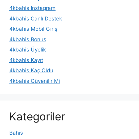
4kbahis Instagram
4kbahis Canlı Destek
4kbahis Mobil Giriş
4kbahis Bonus
4kbahis Üyelik
4kbahis Kayıt
4kbahis Kaç Oldu
4kbahis Güvenilir Mi
Kategoriler
Bahis