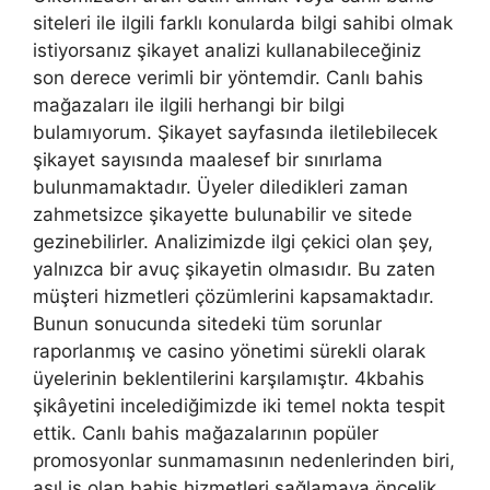
siteleri ile ilgili farklı konularda bilgi sahibi olmak
istiyorsanız şikayet analizi kullanabileceğiniz
son derece verimli bir yöntemdir. Canlı bahis
mağazaları ile ilgili herhangi bir bilgi
bulamıyorum. Şikayet sayfasında iletilebilecek
şikayet sayısında maalesef bir sınırlama
bulunmamaktadır. Üyeler diledikleri zaman
zahmetsizce şikayette bulunabilir ve sitede
gezinebilirler. Analizimizde ilgi çekici olan şey,
yalnızca bir avuç şikayetin olmasıdır. Bu zaten
müşteri hizmetleri çözümlerini kapsamaktadır.
Bunun sonucunda sitedeki tüm sorunlar
raporlanmış ve casino yönetimi sürekli olarak
üyelerinin beklentilerini karşılamıştır. 4kbahis
şikâyetini incelediğimizde iki temel nokta tespit
ettik. Canlı bahis mağazalarının popüler
promosyonlar sunmamasının nedenlerinden biri,
asıl iş olan bahis hizmetleri sağlamaya öncelik