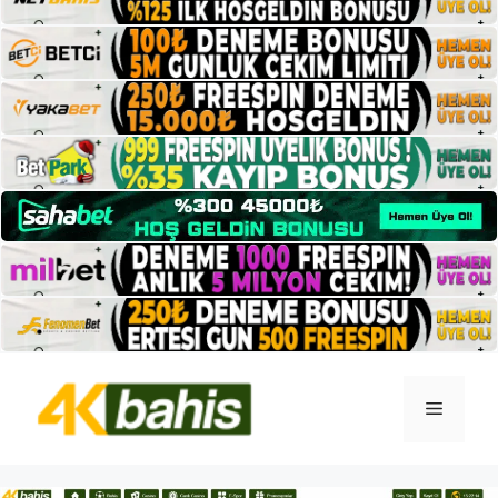
İçeriğe
atla
Menü