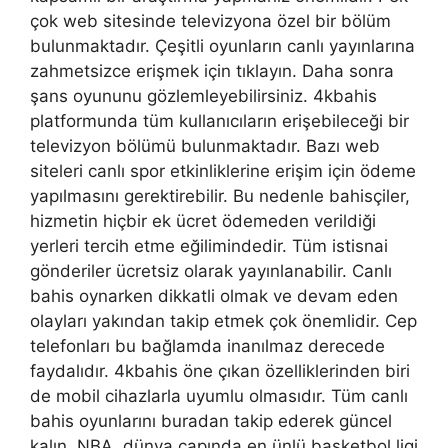
çok web sitesinde televizyona özel bir bölüm
bulunmaktadır. Çeşitli oyunların canlı yayınlarına
zahmetsizce erişmek için tıklayın. Daha sonra
şans oyununu gözlemleyebilirsiniz. 4kbahis
platformunda tüm kullanıcıların erişebileceği bir
televizyon bölümü bulunmaktadır. Bazı web
siteleri canlı spor etkinliklerine erişim için ödeme
yapılmasını gerektirebilir. Bu nedenle bahisçiler,
hizmetin hiçbir ek ücret ödemeden verildiği
yerleri tercih etme eğilimindedir. Tüm istisnai
gönderiler ücretsiz olarak yayınlanabilir. Canlı
bahis oynarken dikkatli olmak ve devam eden
olayları yakından takip etmek çok önemlidir. Cep
telefonları bu bağlamda inanılmaz derecede
faydalıdır. 4kbahis öne çıkan özelliklerinden biri
de mobil cihazlarla uyumlu olmasıdır. Tüm canlı
bahis oyunlarını buradan takip ederek güncel
kalın. NBA, dünya çapında en ünlü basketbol ligi