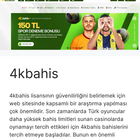
4kbahis
4kbahis lisansının güvenilirliğini belirlemek için
web sitesinde kapsamlı bir araştırma yapılması
çok önemlidir. Son zamanlarda Türk oyuncular
daha yüksek bahis limitleri sunan casinolarda
oynamayı tercih ettikleri için 4kbahis bahislerini
tercih etmeye başladılar. Bunun en önemli