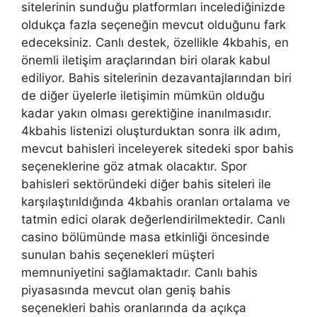
sitelerinin sunduğu platformları incelediğinizde
oldukça fazla seçeneğin mevcut olduğunu fark
edeceksiniz. Canlı destek, özellikle 4kbahis, en
önemli iletişim araçlarından biri olarak kabul
ediliyor. Bahis sitelerinin dezavantajlarından biri
de diğer üyelerle iletişimin mümkün olduğu
kadar yakın olması gerektiğine inanılmasıdır.
4kbahis listenizi oluşturduktan sonra ilk adım,
mevcut bahisleri inceleyerek sitedeki spor bahis
seçeneklerine göz atmak olacaktır. Spor
bahisleri sektöründeki diğer bahis siteleri ile
karşılaştırıldığında 4kbahis oranları ortalama ve
tatmin edici olarak değerlendirilmektedir. Canlı
casino bölümünde masa etkinliği öncesinde
sunulan bahis seçenekleri müşteri
memnuniyetini sağlamaktadır. Canlı bahis
piyasasında mevcut olan geniş bahis
seçenekleri bahis oranlarında da açıkça