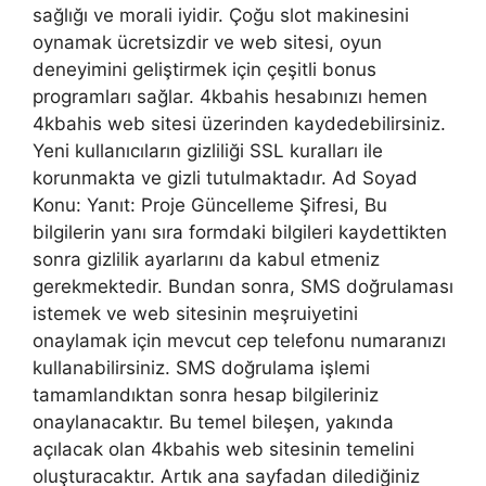
sağlığı ve morali iyidir. Çoğu slot makinesini
oynamak ücretsizdir ve web sitesi, oyun
deneyimini geliştirmek için çeşitli bonus
programları sağlar. 4kbahis hesabınızı hemen
4kbahis web sitesi üzerinden kaydedebilirsiniz.
Yeni kullanıcıların gizliliği SSL kuralları ile
korunmakta ve gizli tutulmaktadır. Ad Soyad
Konu: Yanıt: Proje Güncelleme Şifresi, Bu
bilgilerin yanı sıra formdaki bilgileri kaydettikten
sonra gizlilik ayarlarını da kabul etmeniz
gerekmektedir. Bundan sonra, SMS doğrulaması
istemek ve web sitesinin meşruiyetini
onaylamak için mevcut cep telefonu numaranızı
kullanabilirsiniz. SMS doğrulama işlemi
tamamlandıktan sonra hesap bilgileriniz
onaylanacaktır. Bu temel bileşen, yakında
açılacak olan 4kbahis web sitesinin temelini
oluşturacaktır. Artık ana sayfadan dilediğiniz